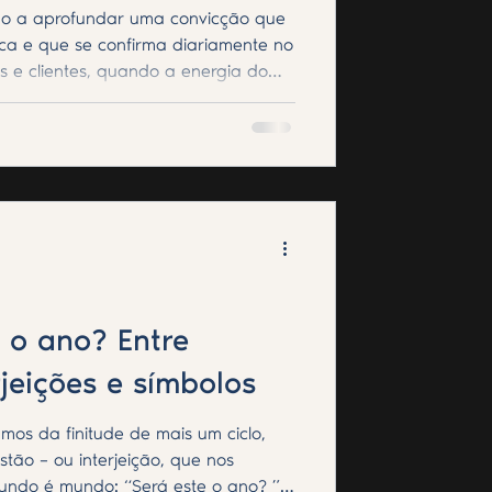
ndo a aprofundar uma convicção que
ica e que se confirma diariamente no
s e clientes, quando a energia do
consciência profunda da mente
s de transformação que dificilmente
olados. Foi dessa observação que
eiki, uma proposta integrativa que
o Reiki às técnicas de relaxam
 o ano? Entre
rjeições e símbolos
os da finitude de mais um ciclo,
stão – ou interjeição, que nos
ndo é mundo: “Será este o ano? ”