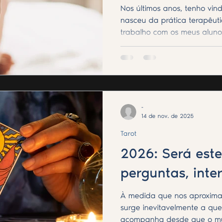
Nos últimos anos, tenho vi
nasceu da prática terapêut
trabalho com os meus aluno
corpo se harmoniza com a 
simbólica, abrem-se caminho
se alcançam por métodos is
surgiu a formação de HipnoR
une a vibração energética d
-
14 de nov. de 2025
Tarot
2026: Será este
perguntas, inte
À medida que nos aproximam
surge inevitavelmente a que
acompanha desde que o mu