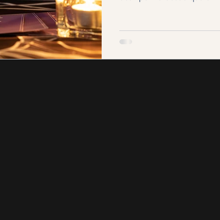
O ano em que finalmente 
de rumo? O ano em que nos
verdadeiramente importa? E
projecções, abrimos espaço
sonhos antigos que pedem l
discretamente, se vão alinh