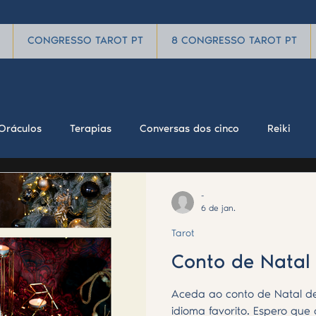
CONGRESSO TAROT PT
8 CONGRESSO TAROT PT
Oráculos
Terapias
Conversas dos cinco
Reiki
-
6 de jan.
Tarot
Conto de Natal
Aceda ao conto de Natal de
idioma favorito. Espero que