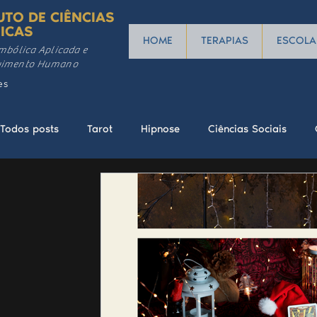
UTO DE CIÊNCIAS
ICAS
HOME
TERAPIAS
ESCOLA
mbólica Aplicada e
vimento Humano
es
Todos posts
Tarot
Hipnose
Ciências Sociais