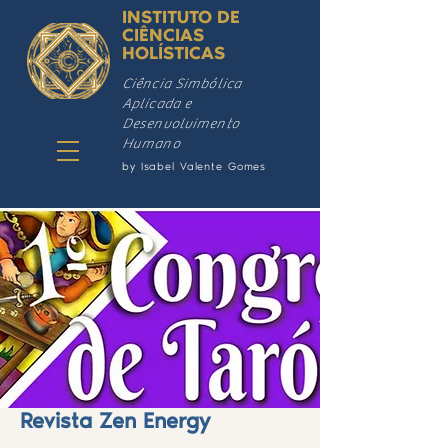
INSTITUTO DE
CIÊNCIAS
HOLÍSTICAS
Ciência Simbólica
Aplicada e
Desenvolvimento
Humano
by Isabel Valente Gomes
Revista Zen Energy