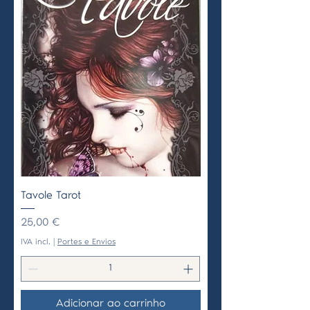
Tavole Tarot
Preço
25,00 €
IVA incl.
|
Portes e Envios
Adicionar ao carrinho