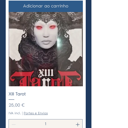
Adicionar ao carrinho
XIII Tarot
Preço
25,00 €
IVA incl.
|
Portes e Envios