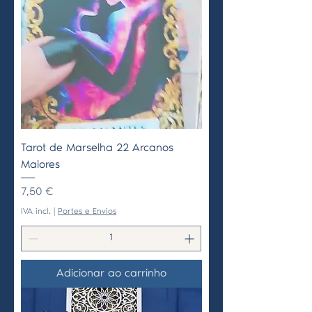
Tarot de Marselha 22 Arcanos
Maiores
Preço
7,50 €
IVA incl.
|
Portes e Envios
Adicionar ao carrinho