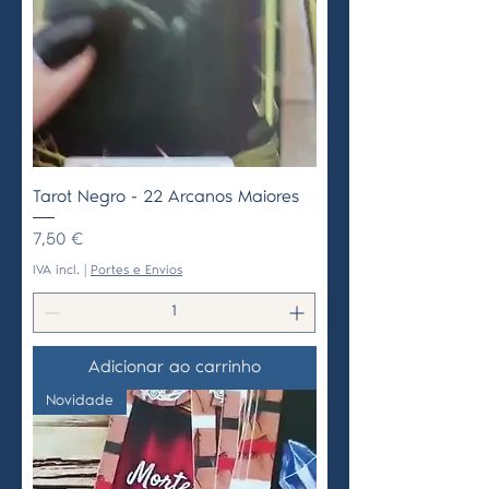
Tarot Negro - 22 Arcanos Maiores
Preço
7,50 €
IVA incl.
|
Portes e Envios
Adicionar ao carrinho
Novidade