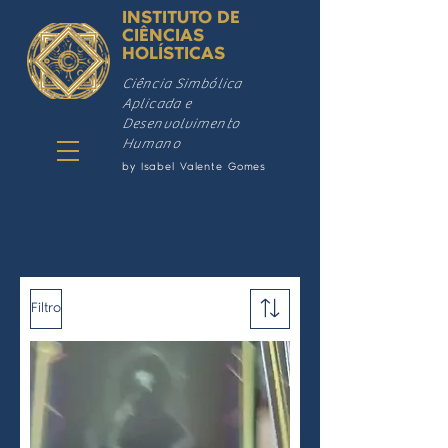
INSTITUTO DE
CIÊNCIAS
HOLÍSTICAS
Ciência Simbólica
Aplicada e
Desenvolvimento
Humano
by Isabel Valente Gomes
Filtro