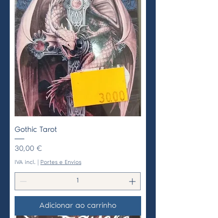
Gothic Tarot
Preço
30,00 €
IVA incl.
|
Portes e Envios
Adicionar ao carrinho