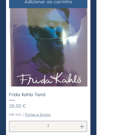
Adicionar ao carrinho
Frida Kahlo Tarot
Preço
25,00 €
IVA incl.
|
Portes e Envios