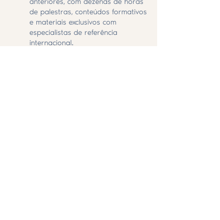
anteriores, com dezenas de horas
de palestras, conteúdos formativos
e materiais exclusivos com
especialistas de referência
internacional.
✨
Informação em primeira mão
Os detalhes do programa e os
nomes dos palestrantes serão
revelados gradualmente e serás
dos primeiros a saber.
🌿
Um ponto de encontro
memorável
Mais do que formação, o
congresso é um espaço de
reencontro, partilha e conexão. Um
ambiente único para conhecer
profissionais de diferentes países,
trocar experiências e viver o Tarot
em comunidade.
💫 Garante já o teu lugar ao melhor
preço e começa hoje esta jornada!