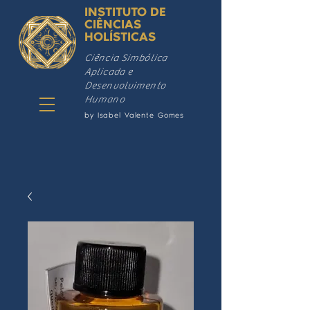
INSTITUTO DE
CIÊNCIAS
HOLÍSTICAS
Ciência Simbólica
Aplicada e
Desenvolvimento
Humano
by Isabel Valente Gomes