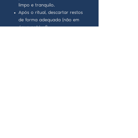
limpo e tranquilo.
Após o ritual, descartar restos
de forma adequada (não em
água potável).
Precauções:
Respeitar livre-arbítrio.
Uso ético e consciente.
Uso exclusivo para fins
esotéricos.
Manter fora do alcance de
crianças e animais.
Armazenar em local fresco,
seco e protegido da luz.
Respeitar a ética espiritual:
toda ação gera consequência.
Utilize com responsabilidade.