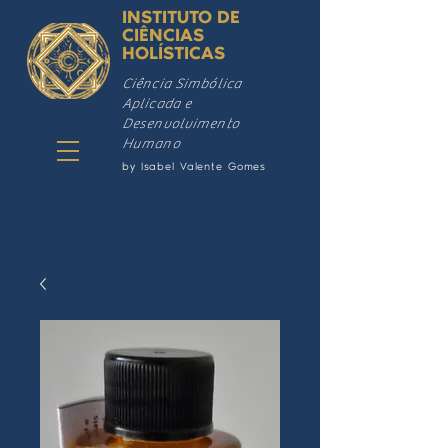
INSTITUTO DE
CIÊNCIAS
HOLÍSTICAS
Ciência Simbólica
Aplicada e
Desenvolvimento
Humano
by Isabel Valente Gomes