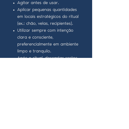
Agitar antes de usar.
Aplicar pequenas quantidades
em locais estratégicos do ritual
(ex.: chão, velas, recipientes).
Utilizar sempre com intenção
clara e consciente,
preferencialmente em ambiente
limpo e tranquilo.
Após o ritual, descartar restos
de forma adequada (não em
água potável).
Precauções:
Respeitar livre-arbítrio.
Uso ético e consciente.
Uso exclusivo para fins
esotéricos.
Manter fora do alcance de
crianças e animais.