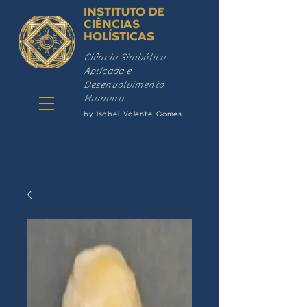
INSTITUTO DE
CIÊNCIAS
HOLÍSTICAS
Ciência Simbólica
Aplicada e
Desenvolvimento
Humano
by Isabel Valente Gomes