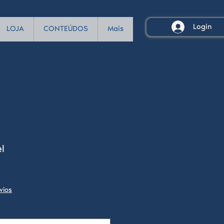
Login
LOJA
CONTEÚDOS
Mais
l
vios