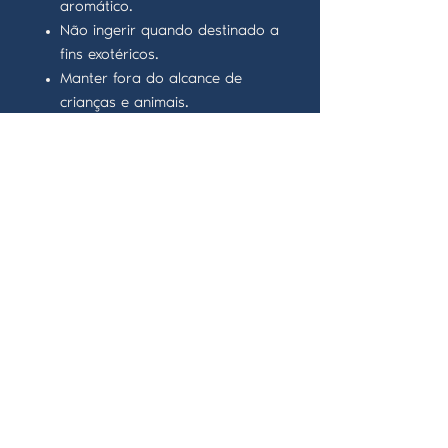
aromático.
Não ingerir quando destinado a
fins exotéricos.
Manter fora do alcance de
crianças e animais.
Evitar exposição prolongada à
humidade.
Armazenamento
Conservar em recipiente
fechado, em local seco e fresco.
Proteger da luz solar direta
para evitar deterioração.
Advertências
Produto destinado a práticas
espirituais e exotéricas.
Em caso de reação alérgica ao
contacto, suspender o uso.