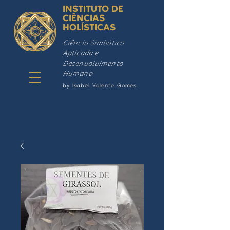
INSTITUTO DE
CIÊNCIAS
HOLÍSTICAS
Ciência Simbólica
Aplicada e
Desenvolvimento
Humano
by Isabel Valente Gomes