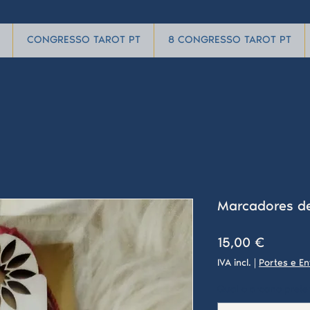
CONGRESSO TAROT PT
8 CONGRESSO TAROT PT
Marcadores de
Preço
15,00 €
IVA incl.
|
Portes e En
Qual o arcano prete