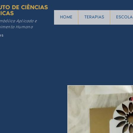
UTO DE CIÊNCIAS
ICAS
HOME
TERAPIAS
ESCOLA
mbólica Aplicada e
vimento Humano
es