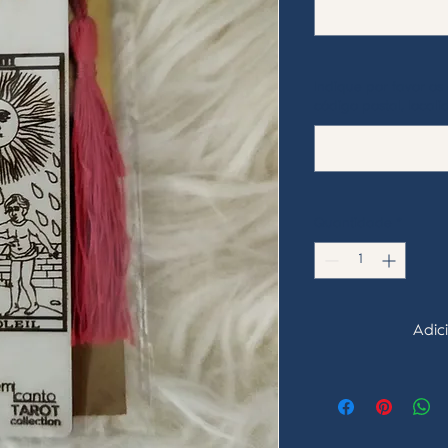
Indique por favor o
código postal, locali
Quantidade
*
Adic