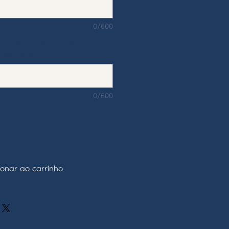
0/500
s dados para envio (nome, morada,
dade, país)
*
0/500
ionar ao carrinho