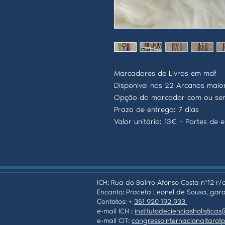
Marcadores de Livros em mdf
Disponivel nos 22 Arcanos maio
Opção do marcador com ou sem
Prazo de entrega: 7 dias
Valor unitário: 13€ + Portes de e
ICH: Rua do Bairro Afonso Costa nº12 r/c
Encanto: Praceta Leonel de Sousa, gara
Contatos: +
351 920 192 933
e-mail ICH :
institutodecienciasholistic
e-mail CIT:
congressointernacionaltaro