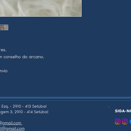
res.
 conselho do arcano.
nvio
 Esq. - 2910 - 413 Setúbal
SIGA-N
gem 3, 2910 - 414 Setúbal
as@gmail.com
tpt@gmail.com