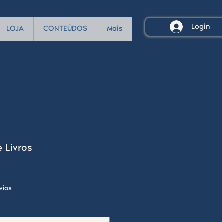
Login
LOJA
CONTEÚDOS
Mais
 Livros
vios
ndido?
*