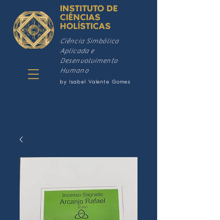
INSTITUTO DE
CIÊNCIAS
HOLÍSTICAS
Ciência Simbólica
Aplicada e
Desenvolvimento
Humano
by Isabel Valente Gomes