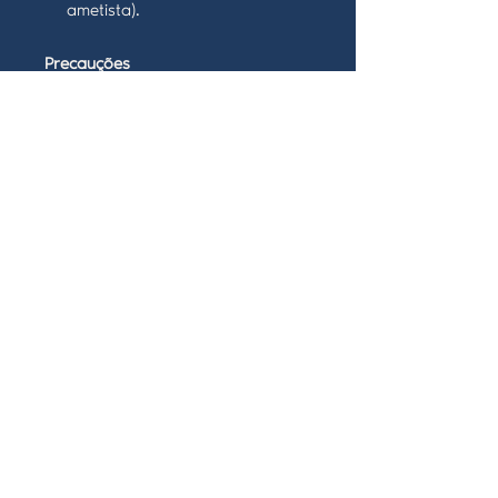
ametista).
Precauções
Uso exclusivamente exotérico,
não ingerir.
Manter fora do alcance de
crianças e animais.
Utilizar em local ventilado.
Armazenar em local seco e
protegido da luz.
Observações
Este produto atua como suporte
simbólico e energético, não
substituindo cuidados médicos ou
terapêuticos.