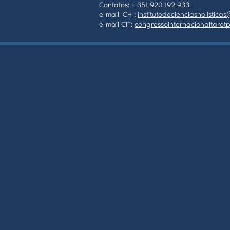
Contatos: +
351 920 192 933
e-mail ICH :
institutodecienciasholistic
e-mail CIT:
congressointernacionaltaro