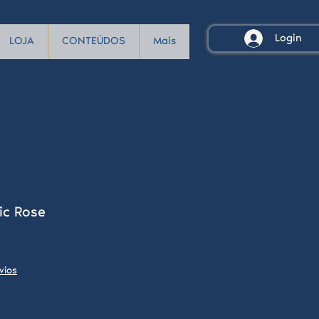
Login
LOJA
CONTEÚDOS
Mais
ic Rose
vios