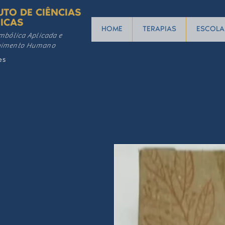
UTO DE CIÊNCIAS
ICAS
HOME
TERAPIAS
ESCOLA
mbólica Aplicada e
vimento Humano
es