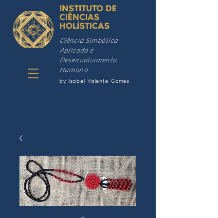
INSTITUTO DE
CIÊNCIAS
HOLÍSTICAS
Ciência Simbólica
Aplicada e
Desenvolvimento
Humano
by Isabel Valente Gomes