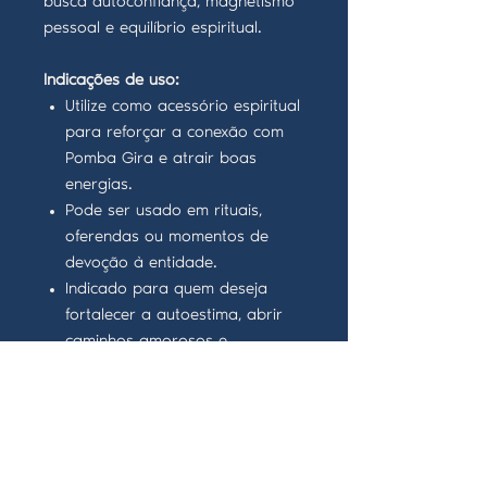
busca autoconfiança, magnetismo
pessoal e equilíbrio espiritual.
Indicações de uso:
Utilize como acessório espiritual
para reforçar a conexão com
Pomba Gira e atrair boas
energias.
Pode ser usado em rituais,
oferendas ou momentos de
devoção à entidade.
Indicado para quem deseja
fortalecer a autoestima, abrir
caminhos amorosos e
profissionais, e proteger-se
contra energias negativas.