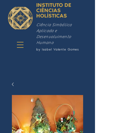
INSTITUTO DE
CIÊNCIAS
HOLÍSTICAS
Ciência Simbólica
Aplicada e
Desenvolvimento
Humano
by Isabel Valente Gomes