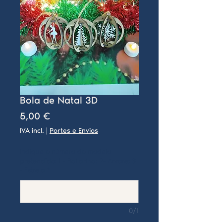
Bola de Natal 3D
Preço
5,00 €
IVA incl.
|
Portes e Envios
Indique o número do modelo
pretendido: 1 - Bailarina; 2- Arvore; 3
- Estrela
*
0/1