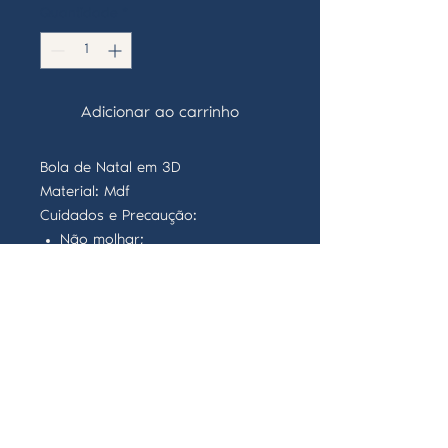
Quantidade
*
Adicionar ao carrinho
Bola de Natal em 3D
Material: Mdf
Cuidados e Precaução:
Não molhar;
Material Inflamável
ICH: Rua do Bairro Afonso Costa nº12 r/c Esq. -
2910 - 413
Setúbal
Encanto: Praceta Leonel de Sousa, garagem 3,