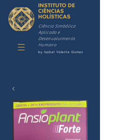
INSTITUTO DE
CIÊNCIAS
HOLÍSTICAS
Ciência Simbólica
Aplicada e
Desenvolvimento
Humano
by Isabel Valente Gomes