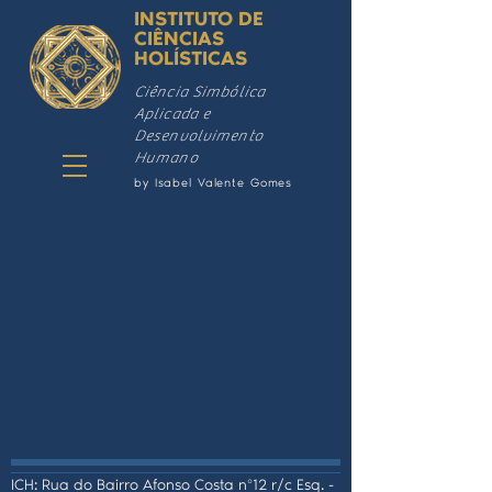
INSTITUTO DE
CIÊNCIAS
HOLÍSTICAS
Ciência Simbólica
Aplicada e
Desenvolvimento
Humano
by Isabel Valente Gomes
ICH: Rua do Bairro Afonso Costa nº12 r/c Esq. -