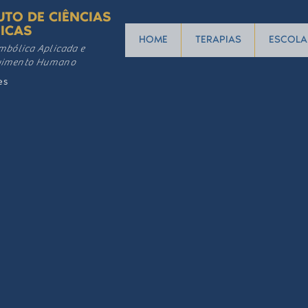
UTO DE CIÊNCIAS
ICAS
HOME
TERAPIAS
ESCOLA
mbólica Aplicada e
vimento Humano
es