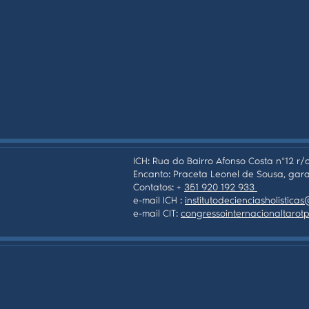
ICH: Rua do Bairro Afonso Costa nº12 r/c
Encanto: Praceta Leonel de Sousa, gara
Contatos: +
351 920 192 933
e-mail ICH :
institutodecienciasholistic
e-mail CIT:
congressointernacionaltaro