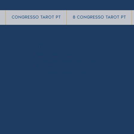
CONGRESSO TAROT PT
8 CONGRESSO TAROT PT
Widget Didn’t Load
Check your internet and refresh
this page.
If that doesn’t work, contact us.