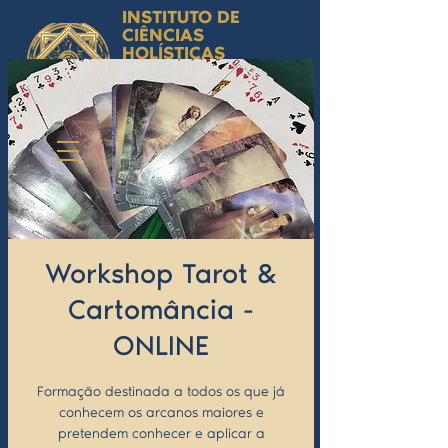
INSTITUTO DE
CIÊNCIAS
HOLÍSTICAS
Ciência Simbólica
Aplicada e
Desenvolvimento
Humano
by Isabel Valente Gomes
Workshop Tarot &
Cartomância -
ONLINE
Formação destinada a todos os que já
conhecem os arcanos maiores e
pretendem conhecer e aplicar a