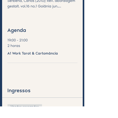
Serbena, Carlos (2010); Rev. abordagem 
gestalt. vol.16 no.1 Goiânia jun.…
Mostrar mais
Agenda
19:00 - 21:00
2 horas
A1 Work Tarot & Cartomância
Ver Tudo
Ingressos
Vendas encerradas
Tipo de ingresso