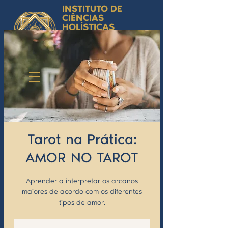
INSTITUTO DE
CIÊNCIAS
HOLÍSTICAS
Ciência Simbólica
Aplicada e
Desenvolvimento
Humano
by Isabel Valente Gomes
Tarot na Prática:
AMOR NO TAROT
Aprender a interpretar os arcanos
maiores de acordo com os diferentes
tipos de amor.