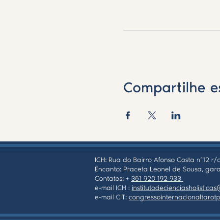
Compartilhe e
ICH: Rua do Bairro Afonso Costa nº12 r/c
Encanto: Praceta Leonel de Sousa, gara
Contatos: +
351 920 192 933
e-mail ICH :
institutodecienciasholistic
e-mail CIT:
congressointernacionaltaro