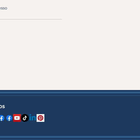
esso
OS