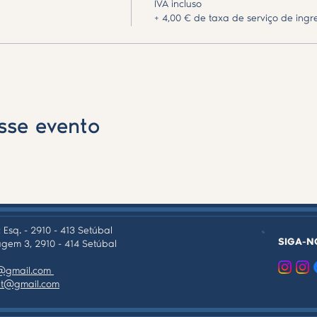
IVA incluso
+ 4,00 € de taxa de serviço de ingr
sse evento
 Esq. - 2910 - 413 Setúbal
SIGA-N
gem 3, 2910 - 414 Setúbal
as@gmail.com
tpt@gmail.com