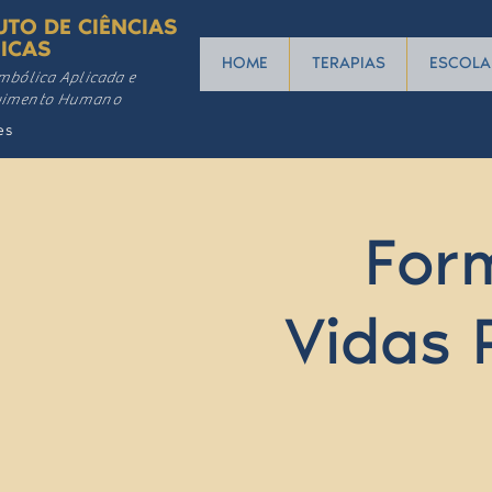
UTO DE CIÊNCIAS
ICAS
HOME
TERAPIAS
ESCOLA
mbólica Aplicada e
vimento Humano
es
For
Vidas 