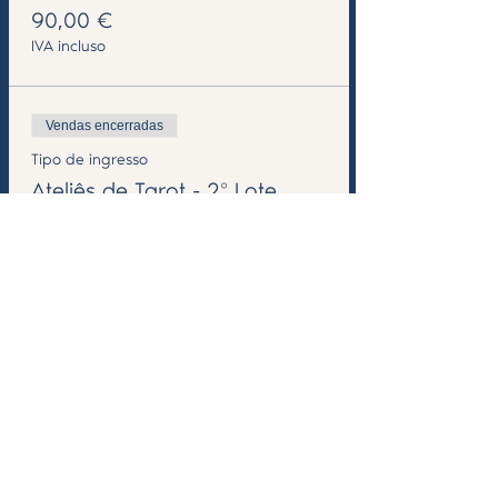
90,00 €
IVA incluso
Vendas encerradas
Tipo de ingresso
Ateliês de Tarot - 2º Lote
Preço
100,00 €
IVA incluso
Compartilhe esse evento