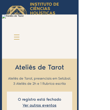
INSTITUTO DE
CIÊNCIAS
HOLÍSTICAS
Ciência Simbólica
Aplicada e
Desenvolvimento
Humano
by Isabel Valente Gomes
Ateliês de Tarot
Ateliês de Tarot, presenciais em Setúbal.
3 Ateliês de 2h e 1 Rubrica escrita
O registro está fechado
Ver outros eventos