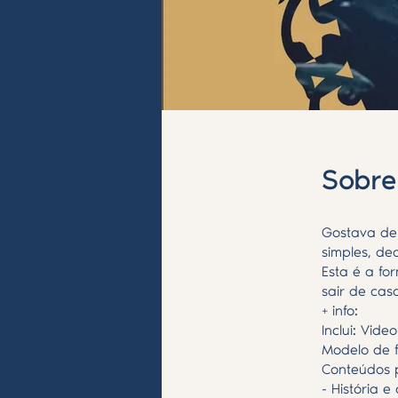
Sobre
Gostava de 
simples, de
Esta é a fo
sair de cas
+ info:
Inclui: Vide
Modelo de f
Conteúdos 
- História e