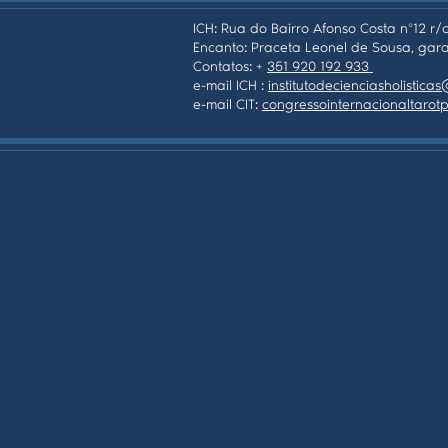
ICH: Rua do Bairro Afonso Costa nº12 r/c
Encanto: Praceta Leonel de Sousa, gara
Contatos: +
351 920 192 933
e-mail ICH :
institutodecienciasholistic
e-mail CIT:
congressointernacionaltaro