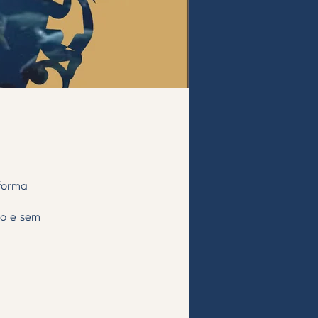
 forma
mo e sem