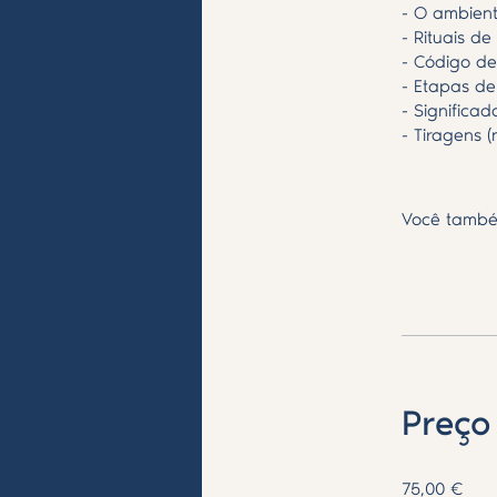
- O ambient
- Rituais d
- Código de
- Etapas de
- Significa
- Tiragens 
Você també
Preço
75,00 €