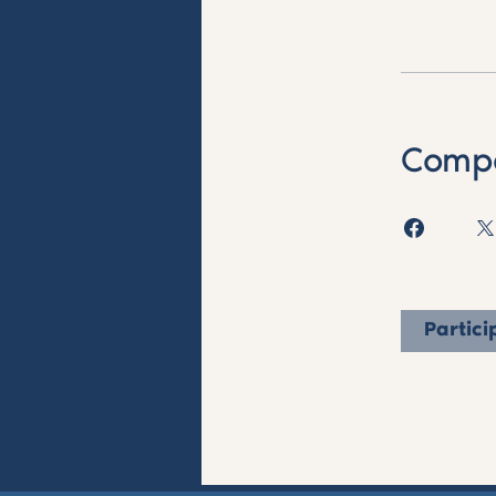
Compa
Partici