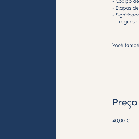
- Código de
- Etapas de
- Significa
- Tiragens 
Você també
Preço
40,00 €