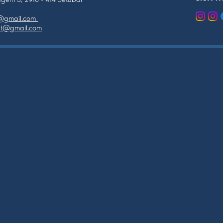
gem 3, 2910 - 414 Setúbal
as@gmail.com
tpt@gmail.com