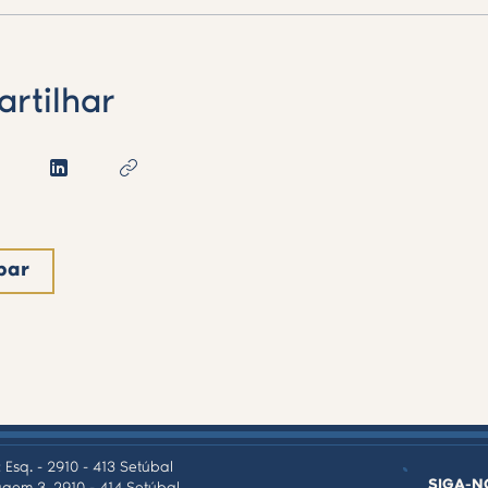
rtilhar
par
 Esq. - 2910 - 413 Setúbal
SIGA-N