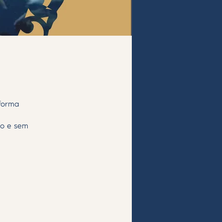
 forma
mo e sem