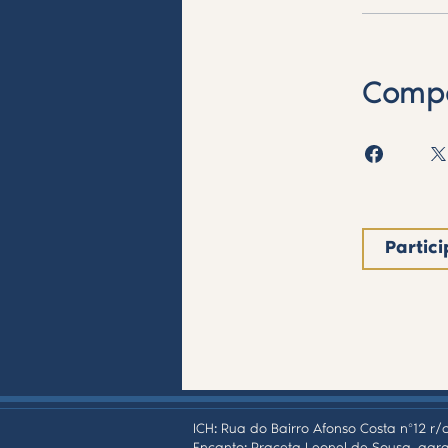
Compa
Partici
ICH: Rua do Bairro Afonso Costa nº12 r/c