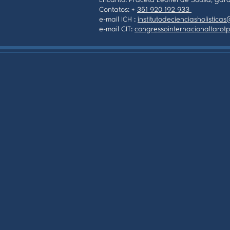
Encanto: Praceta Leonel de Sousa, gara
Contatos: +
351 920 192 933
e-mail ICH :
institutodecienciasholistic
e-mail CIT:
congressointernacionaltaro