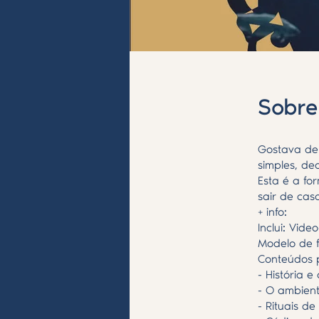
Sobre
Gostava de 
simples, de
Esta é a fo
sair de cas
+ info:
Inclui: Vide
Modelo de f
Conteúdos 
- História e
- O ambient
- Rituais d