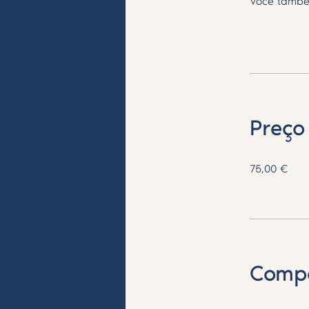
Você també
Preço
75,00 €
Compa