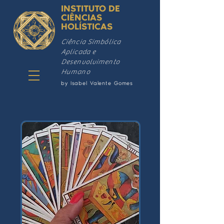
INSTITUTO DE
CIÊNCIAS
HOLÍSTICAS
Ciência Simbólica
Aplicada e
Desenvolvimento
Humano
by Isabel Valente Gomes