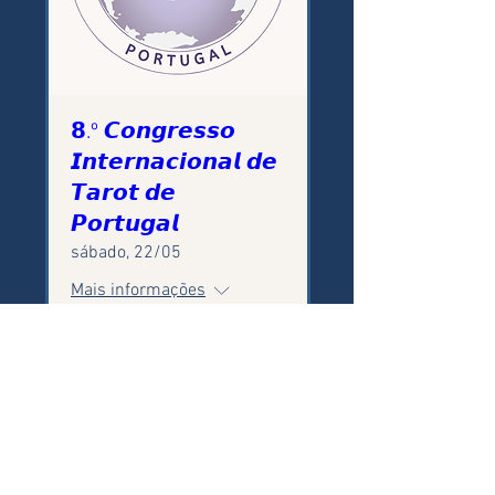
𝟴.º 𝘾𝙤𝙣𝙜𝙧𝙚𝙨𝙨𝙤
𝙄𝙣𝙩𝙚𝙧𝙣𝙖𝙘𝙞𝙤𝙣𝙖𝙡 𝙙𝙚
𝙏𝙖𝙧𝙤𝙩 𝙙𝙚
𝙋𝙤𝙧𝙩𝙪𝙜𝙖𝙡
sábado, 22/05
Mais informações
Inscrições
ICH: Rua do Bairro Afonso Costa nº12 r/c Esq. -