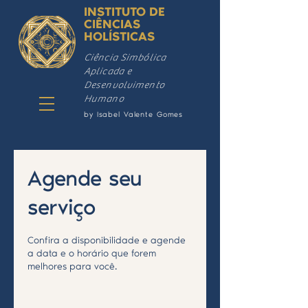
INSTITUTO DE
CIÊNCIAS
HOLÍSTICAS
Ciência Simbólica
Aplicada e
Desenvolvimento
Humano
by Isabel Valente Gomes
Agende seu
serviço
Confira a disponibilidade e agende
a data e o horário que forem
melhores para você.